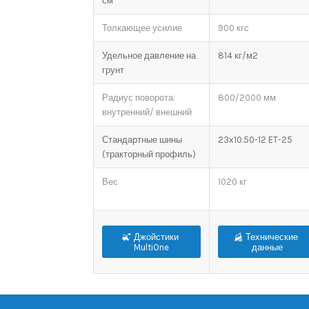
см
Толкающее усилие
900 кгс
Удельное давление на
814 кг/м2
грунт
Радиус поворота:
800/2000 мм
внутренний/ внешний
Стандартные шины
23х10.50-12 ET-25
(тракторный профиль)
Вес
1020 кг
Джойстики
Технические
MultiOne
данные