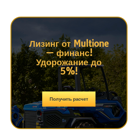
Лизинг от Multione
— финанс!
Удорожание до
5%!
Получить расчет