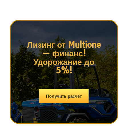
Лизинг от Multione
— финанс!
Удорожание до
5%!
Получить расчет