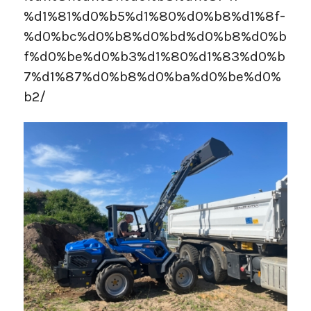
%d1%81%d0%b5%d1%80%d0%b8%d1%8f-
%d0%bc%d0%b8%d0%bd%d0%b8%d0%b
f%d0%be%d0%b3%d1%80%d1%83%d0%b
7%d1%87%d0%b8%d0%ba%d0%be%d0%
b2/