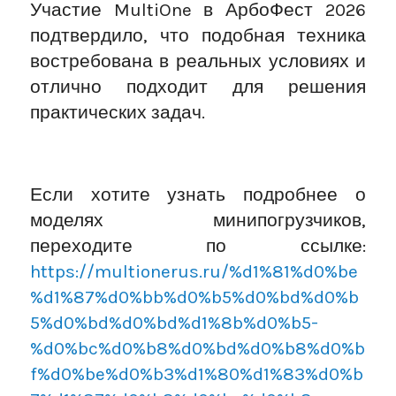
Участие MultiOne в АрбоФест 2026
подтвердило, что подобная техника
востребована в реальных условиях и
отлично подходит для решения
практических задач.
Если хотите узнать подробнее о
моделях минипогрузчиков,
переходите по ссылке:
https://multionerus.ru/%d1%81%d0%be
%d1%87%d0%bb%d0%b5%d0%bd%d0%b
5%d0%bd%d0%bd%d1%8b%d0%b5-
%d0%bc%d0%b8%d0%bd%d0%b8%d0%b
f%d0%be%d0%b3%d1%80%d1%83%d0%b