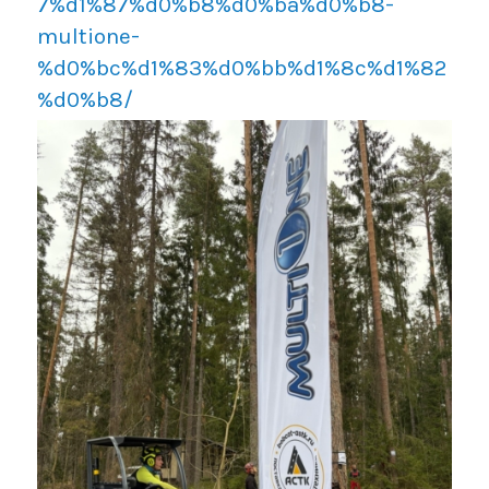
7%d1%87%d0%b8%d0%ba%d0%b8-
multione-
%d0%bc%d1%83%d0%bb%d1%8c%d1%82
%d0%b8/