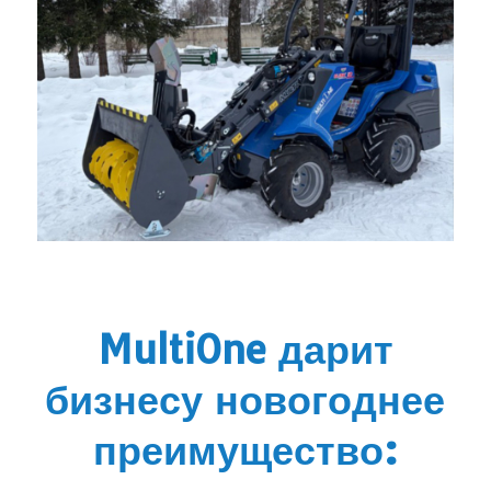
MultiOne дарит
бизнесу новогоднее
преимущество: