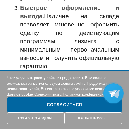
Быстрое оформление и
выгода.
Наличие на складе
позволяет мгновенно оформить
сделку по действующим
программам лизинга с
минимальным первоначальным
взносом и получить официальную
гарантию.
Чтоб улучшить работу сайта и предоставить Вам больше
Техника уже здесь — осталось
возможностей, мы используем файлы cookie. Продолжая
сделать шаг к обновлению вашего
использовать сайт, Вы соглашаетесь с условиями использования
файлов cookie. Ознакомиться с
Политикой конфиденциальности.
парка.
СОГЛАСИТЬСЯ
Техника в наличии — Минипогрузчики
MultiOne (Мультион) в России
ТОЛЬКО НЕОБХОДИМЫЕ
НАСТРОИТЬ COOKIE