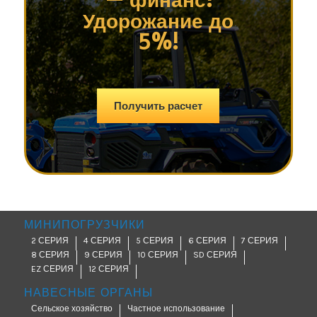
Удорожание до
5%!
Получить расчет
МИНИПОГРУЗЧИКИ
2 СЕРИЯ
4 СЕРИЯ
5 СЕРИЯ
6 СЕРИЯ
7 СЕРИЯ
8 СЕРИЯ
9 СЕРИЯ
10 СЕРИЯ
SD СЕРИЯ
EZ СЕРИЯ
12 СЕРИЯ
НАВЕСНЫЕ ОРГАНЫ
Сельское хозяйство
Частное использование