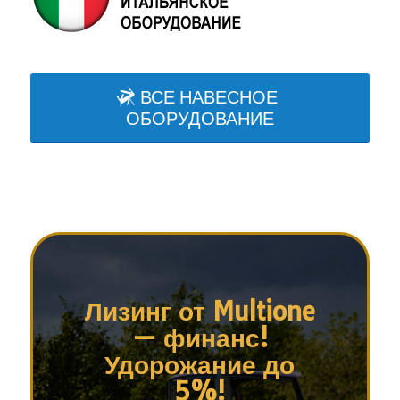
ВСЕ НАВЕСНОЕ
ОБОРУДОВАНИЕ
Лизинг от Multione
— финанс!
Удорожание до
5%!