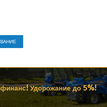
ОВАНИЕ
— финанс! Удорожание до 5%!