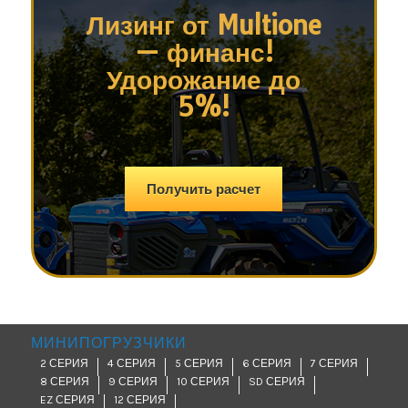
Лизинг от Multione
— финанс!
Удорожание до
5%!
Получить расчет
МИНИПОГРУЗЧИКИ
2 СЕРИЯ
4 СЕРИЯ
5 СЕРИЯ
6 СЕРИЯ
7 СЕРИЯ
8 СЕРИЯ
9 СЕРИЯ
10 СЕРИЯ
SD СЕРИЯ
EZ СЕРИЯ
12 СЕРИЯ